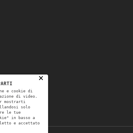
×
PARTI
ne e cookie di
azione di video.
r mostrarti
llandosi solo
re le tue
kie" in basso a
letto e accettato