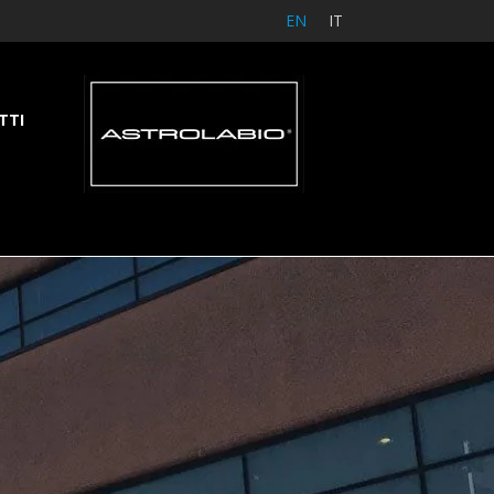
EN
IT
TTI