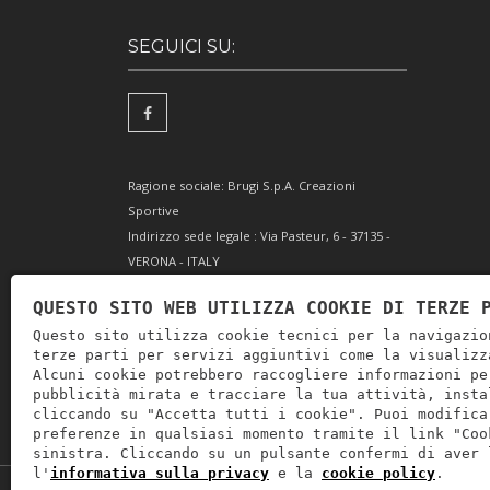
SEGUICI SU:
Ragione sociale: Brugi S.p.A. Creazioni
Sportive
Indirizzo sede legale : Via Pasteur, 6 - 37135 -
VERONA - ITALY
Partita IVA IT0088069 023 5
QUESTO SITO WEB UTILIZZA COOKIE DI TERZE 
Codice Fiscale e Iscrizione Reg. Impr. Verona
Questo sito utilizza cookie tecnici per la navigazio
0051416 024 1
terze parti per servizi aggiuntivi come la visualizz
REA 166179 Verona -Cap. Soc. € 10.000.000 i.v. -
Alcuni cookie potrebbero raccogliere informazioni pe
Posiz. meccanogr. VR 002505
pubblicità mirata e tracciare la tua attività, insta
cliccando su "Accetta tutti i cookie". Puoi modifica
preferenze in qualsiasi momento tramite il link "Coo
sinistra. Cliccando su un pulsante confermi di aver 
l'
informativa sulla privacy
e la
cookie policy
.