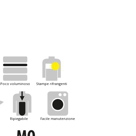
poco voluminoso
stampe rifrangenti
ripiegabile
facile manutenzione