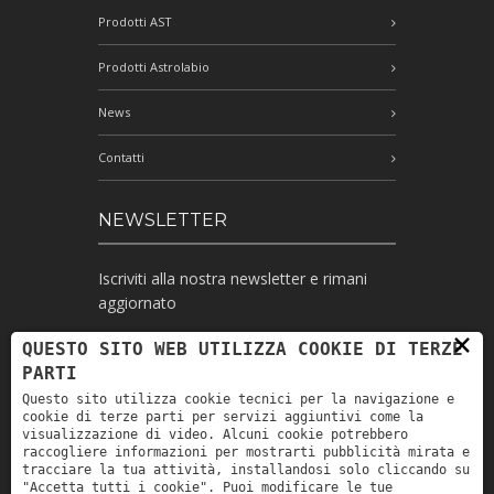
Prodotti AST
Prodotti Astrolabio
News
Contatti
NEWSLETTER
Iscriviti alla nostra newsletter e rimani
aggiornato
×
QUESTO SITO WEB UTILIZZA COOKIE DI TERZE
PARTI
Ho letto l'informativa e autorizzo il
Questo sito utilizza cookie tecnici per la navigazione e
trattamento dei miei dati personali per le
cookie di terze parti per servizi aggiuntivi come la
finalità ivi indicate *
visualizzazione di video. Alcuni cookie potrebbero
raccogliere informazioni per mostrarti pubblicità mirata e
tracciare la tua attività, installandosi solo cliccando su
"Accetta tutti i cookie". Puoi modificare le tue