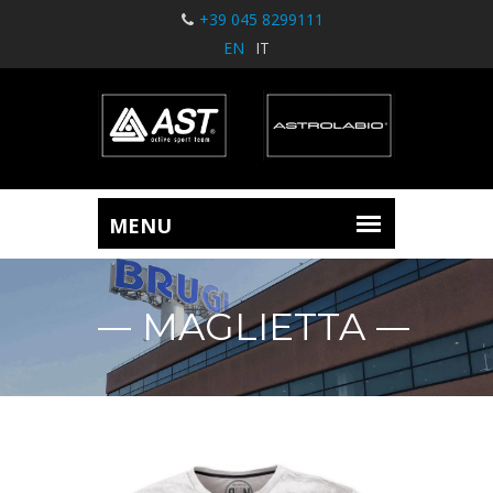
+39 045 8299111
EN
IT
MAGLIETTA