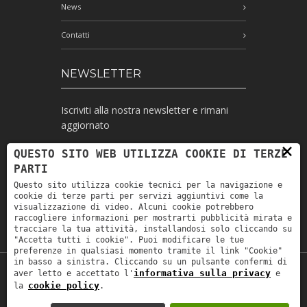
News
Contatti
NEWSLETTER
Iscriviti alla nostra newsletter e rimani
aggiornato
×
QUESTO SITO WEB UTILIZZA COOKIE DI TERZE
PARTI
Ho letto l'informativa e autorizzo il
Questo sito utilizza cookie tecnici per la navigazione e
trattamento dei miei dati personali per le
cookie di terze parti per servizi aggiuntivi come la
finalità ivi indicate *
visualizzazione di video. Alcuni cookie potrebbero
raccogliere informazioni per mostrarti pubblicità mirata e
tracciare la tua attività, installandosi solo cliccando su
"Accetta tutti i cookie". Puoi modificare le tue
preferenze in qualsiasi momento tramite il link "Cookie"
in basso a sinistra. Cliccando su un pulsante confermi di
informativa sulla privacy
aver letto e accettato l'
e
Copyright © 2019
Astrolabio
. P.IVA:
cookie policy
la
.
IT00880690235 - All Rights Reserved -