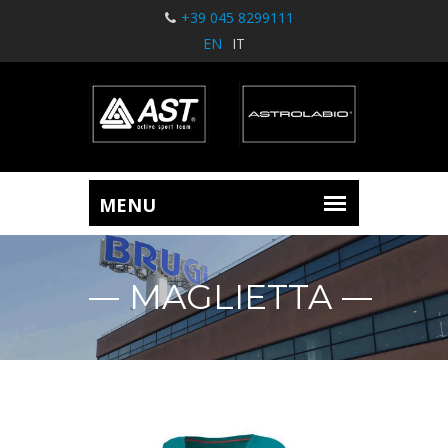
+39 045 8299111
EN
IT
MAGLIETTA