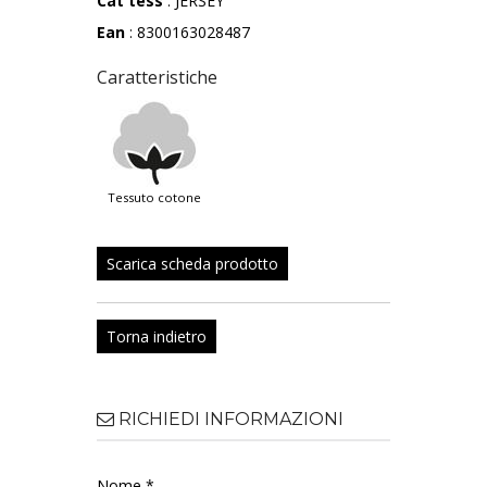
Cat tess
: JERSEY
Ean
: 8300163028487
Caratteristiche
tessuto cotone
Scarica scheda prodotto
Torna indietro
RICHIEDI INFORMAZIONI
Nome *