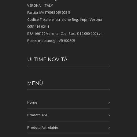
VERONA - ITALY
Partita IVA IT0088069 023 5
Codice Fiscale e Iscrizione Reg. Impr. Verona
0051416 024 1
REA 166179 Verona -Cap. Soc. € 10.000.000 i.v. -
Posiz. meccanogr. VR 002505
ULTIME NOVITÀ
MENÙ
Home
Prodotti AST
Prodotti Astrolabio