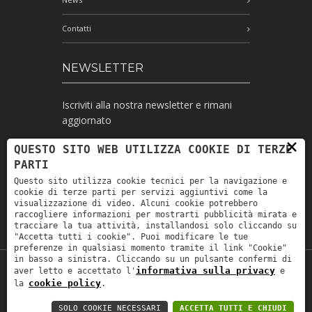
Contatti
NEWSLETTER
Iscriviti alla nostra newsletter e rimani
aggiornato
×
QUESTO SITO WEB UTILIZZA COOKIE DI TERZE
PARTI
Ho letto l'informativa e autorizzo il
Questo sito utilizza cookie tecnici per la navigazione e
trattamento dei miei dati personali per le
cookie di terze parti per servizi aggiuntivi come la
finalità ivi indicate *
visualizzazione di video. Alcuni cookie potrebbero
raccogliere informazioni per mostrarti pubblicità mirata e
tracciare la tua attività, installandosi solo cliccando su
"Accetta tutti i cookie". Puoi modificare le tue
preferenze in qualsiasi momento tramite il link "Cookie"
in basso a sinistra. Cliccando su un pulsante confermi di
informativa sulla privacy
aver letto e accettato l'
e
Copyright © 2019
Astrolabio
. P.IVA:
cookie policy
la
.
IT00880690235 - All Rights Reserved -
Privacy policy
-
Privacy policy B2B
-
Area
SOLO COOKIE NECESSARI
ACCETTA TUTTI E CHIUDI