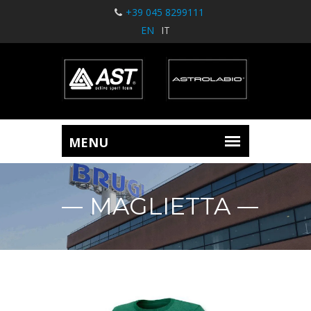
+39 045 8299111
EN
IT
MAGLIETTA