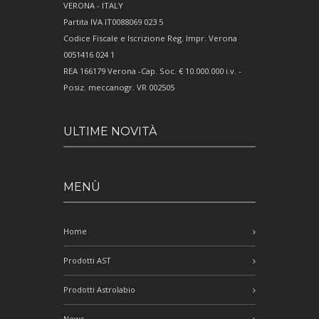
VERONA - ITALY
Partita IVA IT0088069 023 5
Codice Fiscale e Iscrizione Reg. Impr. Verona
0051416 024 1
REA 166179 Verona -Cap. Soc. € 10.000.000 i.v. -
Posiz. meccanogr. VR 002505
ULTIME NOVITÀ
MENÙ
Home
Prodotti AST
Prodotti Astrolabio
News