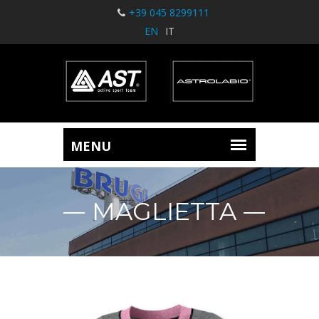
+39 045 8299111
EN
IT
MAGLIETTA