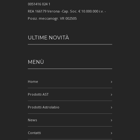
0051416 024 1
REA 166179 Verona -Cap. Soc. € 10.000.000 i.v. -
Posiz. meccanogr. VR 002505
ULTIME NOVITÀ
MENÙ
Home
Prodotti AST
Prodotti Astrolabio
News
Contatti