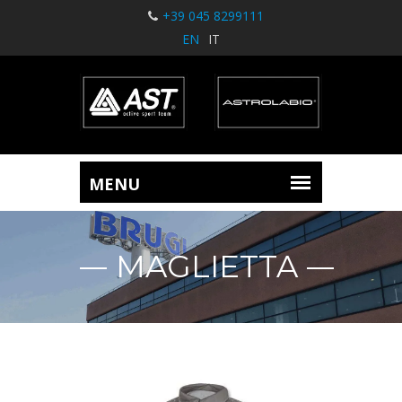
+39 045 8299111
EN
IT
MAGLIETTA