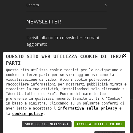
Contatti
NEWSLETTER
Iscriviti alla nostra newsletter e rimani
aggiornato
×
QUESTO SITO WEB UTILIZZA COOKIE DI TERZE
PARTI
Ho letto l'informativa e autorizzo il
Questo sito utilizza cookie tecnici per la navigazione e
trattamento dei miei dati personali per le
cookie di terze parti per servizi aggiuntivi come la
finalità ivi indicate *
visualizzazione di video. Alcuni cookie potrebbero
raccogliere informazioni per mostrarti pubblicità mirata e
tracciare la tua attività, installandosi solo cliccando su
"Accetta tutti i cookie". Puoi modificare le tue
preferenze in qualsiasi momento tramite il link "Cookie"
in basso a sinistra. Cliccando su un pulsante confermi di
informativa sulla privacy
aver letto e accettato l'
e
Copyright © 2019
Astrolabio
. P.IVA:
cookie policy
la
.
IT00880690235 - All Rights Reserved -
Privacy policy
-
Privacy policy B2B
-
Area
SOLO COOKIE NECESSARI
ACCETTA TUTTI E CHIUDI
riservata