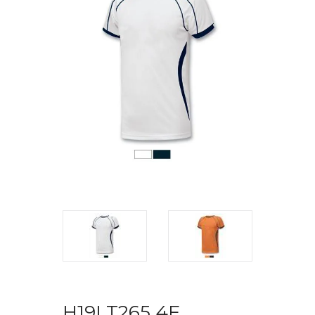
H19I T265 4F