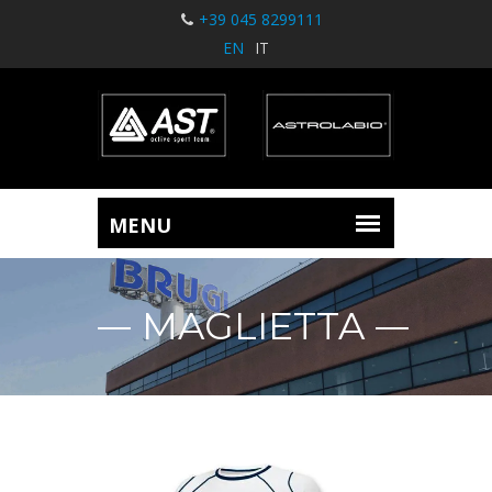
+39 045 8299111
EN
IT
MAGLIETTA