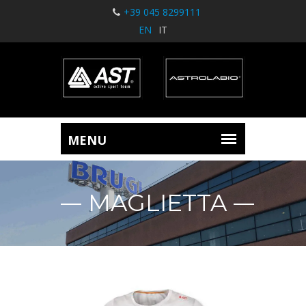
+39 045 8299111
EN
IT
MAGLIETTA