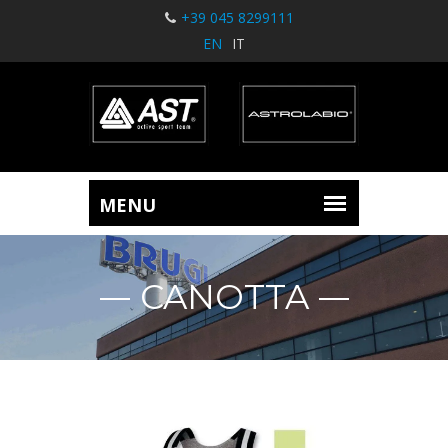
+39 045 8299111
EN
IT
CANOTTA