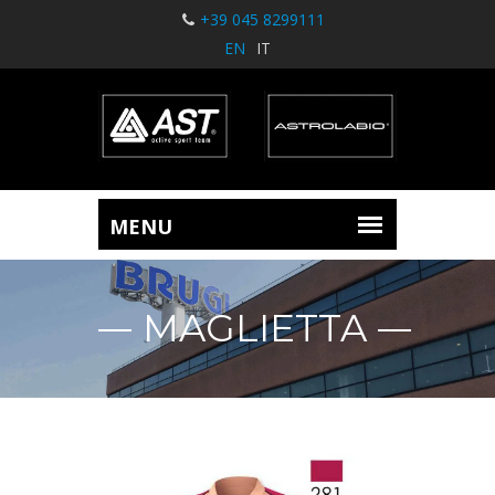
+39 045 8299111
EN
IT
MAGLIETTA