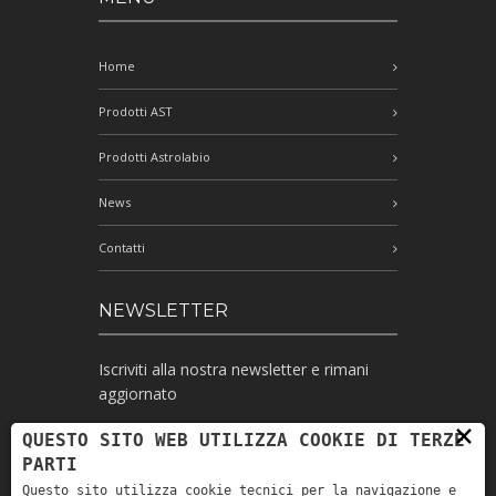
Home
Prodotti AST
Prodotti Astrolabio
News
Contatti
NEWSLETTER
Iscriviti alla nostra newsletter e rimani
aggiornato
×
QUESTO SITO WEB UTILIZZA COOKIE DI TERZE
PARTI
Ho letto l'informativa e autorizzo il
Questo sito utilizza cookie tecnici per la navigazione e