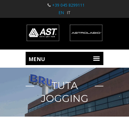
+39 045 8299111
EN
IT
TUTA
JOGGING