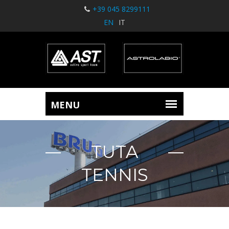
+39 045 8299111
EN
IT
TUTA
TENNIS