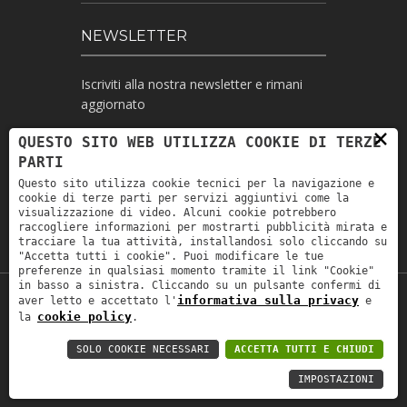
NEWSLETTER
Iscriviti alla nostra newsletter e rimani
aggiornato
×
QUESTO SITO WEB UTILIZZA COOKIE DI TERZE
PARTI
Ho letto l'informativa e autorizzo il
Questo sito utilizza cookie tecnici per la navigazione e
trattamento dei miei dati personali per le
cookie di terze parti per servizi aggiuntivi come la
finalità ivi indicate *
visualizzazione di video. Alcuni cookie potrebbero
raccogliere informazioni per mostrarti pubblicità mirata e
tracciare la tua attività, installandosi solo cliccando su
"Accetta tutti i cookie". Puoi modificare le tue
preferenze in qualsiasi momento tramite il link "Cookie"
in basso a sinistra. Cliccando su un pulsante confermi di
informativa sulla privacy
aver letto e accettato l'
e
Copyright © 2019
Astrolabio
. P.IVA:
cookie policy
la
.
IT00880690235 - All Rights Reserved -
Privacy policy
-
Privacy policy B2B
-
Area
SOLO COOKIE NECESSARI
ACCETTA TUTTI E CHIUDI
riservata
IMPOSTAZIONI