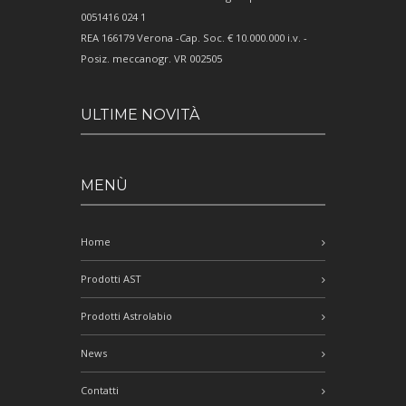
0051416 024 1
REA 166179 Verona -Cap. Soc. € 10.000.000 i.v. -
Posiz. meccanogr. VR 002505
ULTIME NOVITÀ
MENÙ
Home
Prodotti AST
Prodotti Astrolabio
News
Contatti