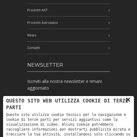
Prodotti AST
Prodotti Astrolabio
News
Contatti
NEWSLETTER
Iscriviti alla nostra newsletter e rimani
aggiornato
×
QUESTO SITO WEB UTILIZZA COOKIE DI TERZE
PARTI
Ho letto l'informativa e autorizzo il
Questo sito utilizza cookie tecnici per la navigazione e
trattamento dei miei dati personali per le
cookie di terze parti per servizi aggiuntivi come la
finalità ivi indicate *
visualizzazione di video. Alcuni cookie potrebbero
raccogliere informazioni per mostrarti pubblicità mirata e
tracciare la tua attività, installandosi solo cliccando su