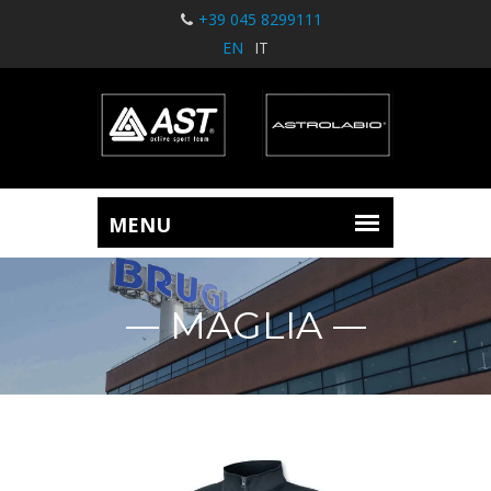
+39 045 8299111
EN
IT
MAGLIA