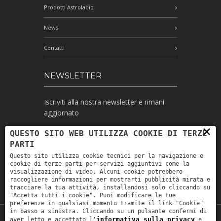
Prodotti Astrolabio
News
Contatti
NEWSLETTER
Iscriviti alla nostra newsletter e rimani
aggiornato
×
QUESTO SITO WEB UTILIZZA COOKIE DI TERZE
PARTI
Ho letto l'informativa e autorizzo il
Questo sito utilizza cookie tecnici per la navigazione e
trattamento dei miei dati personali per le
cookie di terze parti per servizi aggiuntivi come la
finalità ivi indicate *
visualizzazione di video. Alcuni cookie potrebbero
raccogliere informazioni per mostrarti pubblicità mirata e
tracciare la tua attività, installandosi solo cliccando su
"Accetta tutti i cookie". Puoi modificare le tue
preferenze in qualsiasi momento tramite il link "Cookie"
in basso a sinistra. Cliccando su un pulsante confermi di
informativa sulla privacy
aver letto e accettato l'
e