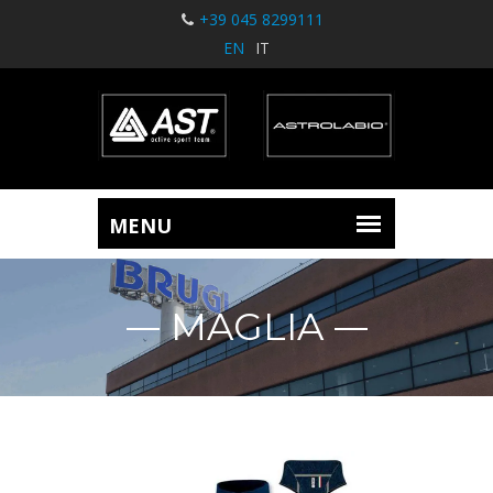
+39 045 8299111
EN
IT
MAGLIA