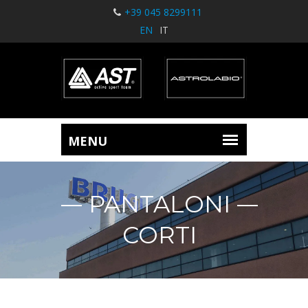
+39 045 8299111
EN
IT
PANTALONI
CORTI