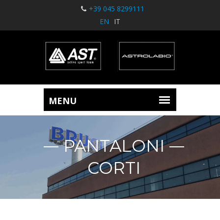
+39 045 8299111
EN
IT
PANTALONI
CORTI