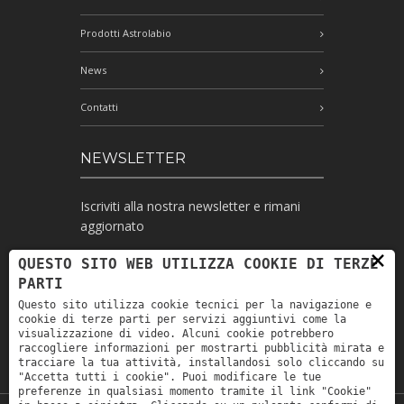
Prodotti Astrolabio
News
Contatti
NEWSLETTER
Iscriviti alla nostra newsletter e rimani
aggiornato
×
QUESTO SITO WEB UTILIZZA COOKIE DI TERZE
PARTI
Ho letto l'informativa e autorizzo il
Questo sito utilizza cookie tecnici per la navigazione e
trattamento dei miei dati personali per le
cookie di terze parti per servizi aggiuntivi come la
finalità ivi indicate *
visualizzazione di video. Alcuni cookie potrebbero
raccogliere informazioni per mostrarti pubblicità mirata e
tracciare la tua attività, installandosi solo cliccando su
"Accetta tutti i cookie". Puoi modificare le tue
preferenze in qualsiasi momento tramite il link "Cookie"