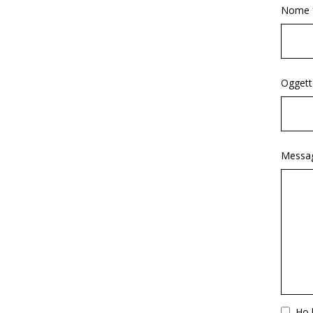
Nome 
Oggett
Messag
Vuoto
Ho l