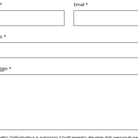
*
Email *
o *
gio *
etto l'informativa e autorizzo il trattamento dei miei dati personali pe