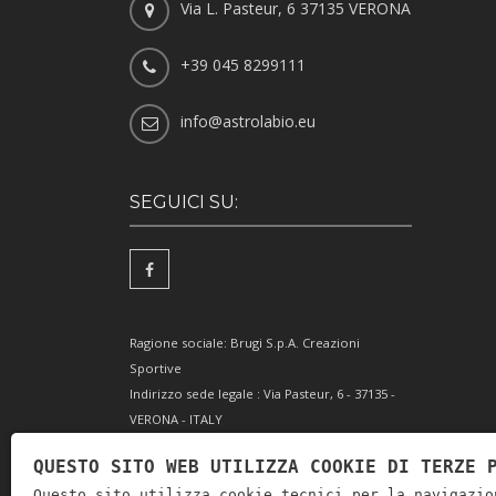
Via L. Pasteur, 6 37135 VERONA
+39 045 8299111
info@astrolabio.eu
SEGUICI SU:
Ragione sociale: Brugi S.p.A. Creazioni
Sportive
Indirizzo sede legale : Via Pasteur, 6 - 37135 -
VERONA - ITALY
Partita IVA IT0088069 023 5
QUESTO SITO WEB UTILIZZA COOKIE DI TERZE 
Codice Fiscale e Iscrizione Reg. Impr. Verona
Questo sito utilizza cookie tecnici per la navigazio
0051416 024 1