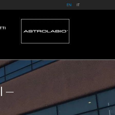
EN
IT
TTI
I