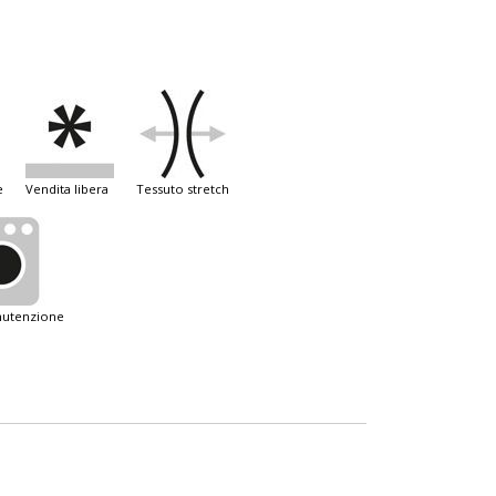
e
vendita libera
tessuto stretch
anutenzione