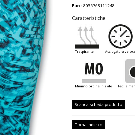
Ean
: 8055768111248
Caratteristiche
traspirante
asciugatura veloc
minimo ordine iniziale
facile m
Scarica scheda prodotto
Torna indietro