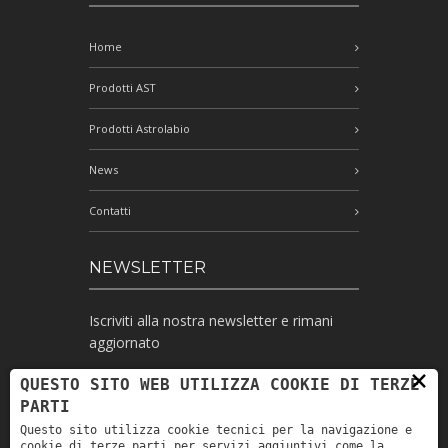
Home
Prodotti AST
Prodotti Astrolabio
News
Contatti
NEWSLETTER
Iscriviti alla nostra newsletter e rimani
aggiornato
×
QUESTO SITO WEB UTILIZZA COOKIE DI TERZE
PARTI
Ho letto l'informativa e autorizzo il
Questo sito utilizza cookie tecnici per la navigazione e
trattamento dei miei dati personali per le
cookie di terze parti per servizi aggiuntivi come la