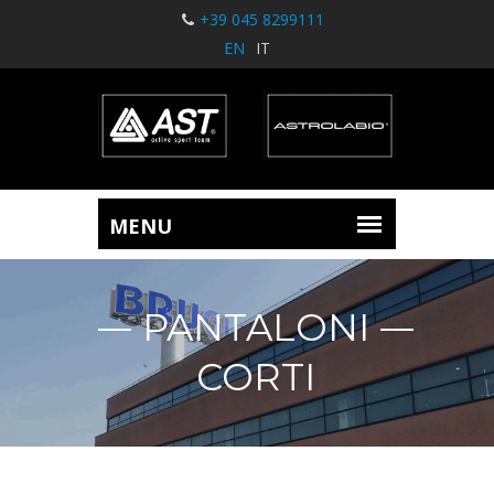
+39 045 8299111
EN
IT
PANTALONI
CORTI