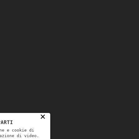
×
PARTI
ne e cookie di
azione di video.