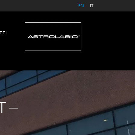
EN
IT
TTI
T