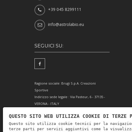
+39 045 8299111
info@astrolabio.eu
SEGUICI SU:
Ragione sociale: Brugi S.p.A. Creazioni
Sportive
Indirizzo sede legale : Via Pasteur, 6 - 37135 -
VERONA - ITALY
Partita IVA IT0088069 023 5
QUESTO SITO WEB UTILIZZA COOKIE DI TERZE 
Codice Fiscale e Iscrizione Reg. Impr. Verona
Questo sito utilizza cookie tecnici per la navigazio
0051416 024 1
terze parti per servizi aggiuntivi come la visualizz
REA 166179 Verona -Cap. Soc. € 10.000.000 i.v. -