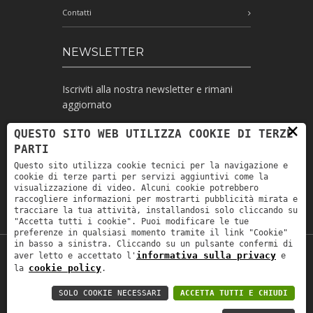
Contatti
NEWSLETTER
Iscriviti alla nostra newsletter e rimani
aggiornato
×
QUESTO SITO WEB UTILIZZA COOKIE DI TERZE
PARTI
Ho letto l'informativa e autorizzo il
Questo sito utilizza cookie tecnici per la navigazione e
trattamento dei miei dati personali per le
cookie di terze parti per servizi aggiuntivi come la
finalità ivi indicate *
visualizzazione di video. Alcuni cookie potrebbero
raccogliere informazioni per mostrarti pubblicità mirata e
tracciare la tua attività, installandosi solo cliccando su
"Accetta tutti i cookie". Puoi modificare le tue
preferenze in qualsiasi momento tramite il link "Cookie"
in basso a sinistra. Cliccando su un pulsante confermi di
informativa sulla privacy
aver letto e accettato l'
e
Copyright © 2019
Astrolabio
. P.IVA:
cookie policy
la
.
IT00880690235 - All Rights Reserved -
Privacy policy
-
Privacy policy B2B
-
Area
SOLO COOKIE NECESSARI
ACCETTA TUTTI E CHIUDI
riservata