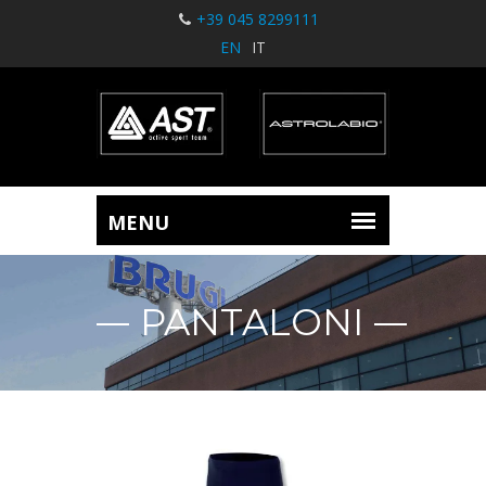
+39 045 8299111
EN
IT
PANTALONI