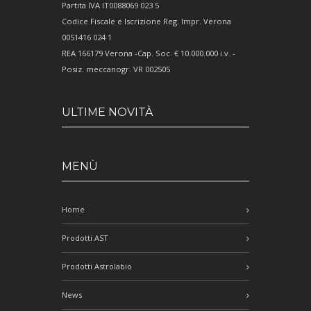
Partita IVA IT0088069 023 5
Codice Fiscale e Iscrizione Reg. Impr. Verona
0051416 024 1
REA 166179 Verona -Cap. Soc. € 10.000.000 i.v. -
Posiz. meccanogr. VR 002505
ULTIME NOVITÀ
MENÙ
Home
Prodotti AST
Prodotti Astrolabio
News