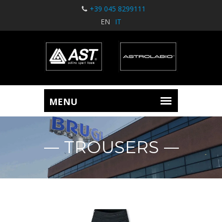
+39 045 8299111
EN
IT
TROUSERS