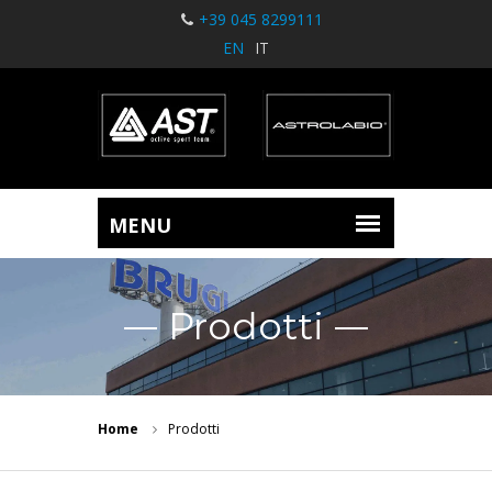
+39 045 8299111
EN
IT
Prodotti
Home
Prodotti